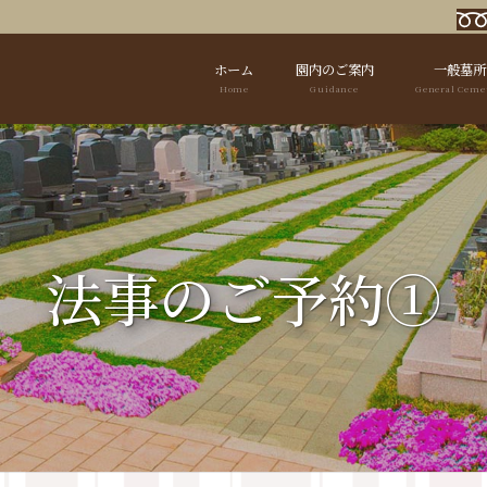
ホーム
園内のご案内
一般墓所
Home
Guidance
General Ceme
法事のご予約①