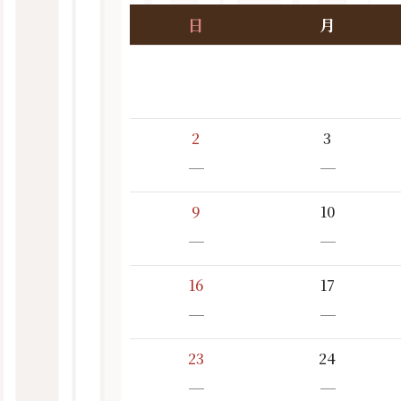
日
月
2
3
－
－
9
10
－
－
16
17
－
－
23
24
－
－