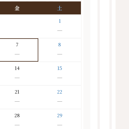
金
土
1
－
7
8
－
－
14
15
－
－
21
22
－
－
28
29
－
－