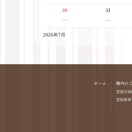
30
31
－
－
2026年7月
ホーム
園内の
霊園区画
霊園概要