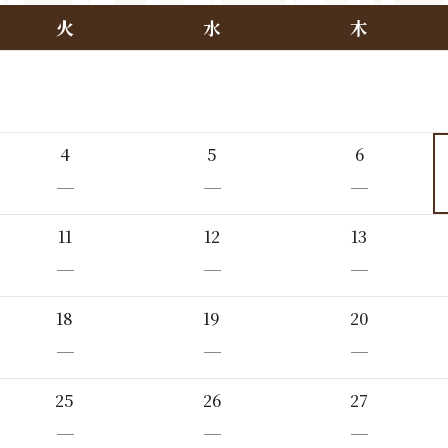
火
水
木
4
5
6
－
－
－
11
12
13
－
－
－
18
19
20
－
－
－
25
26
27
－
－
－