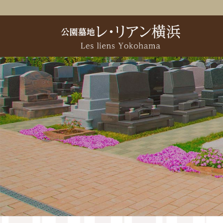
コ
ナ
ン
ビ
テ
ゲ
ン
ー
ツ
シ
へ
ョ
ス
ン
キ
に
ッ
移
プ
動