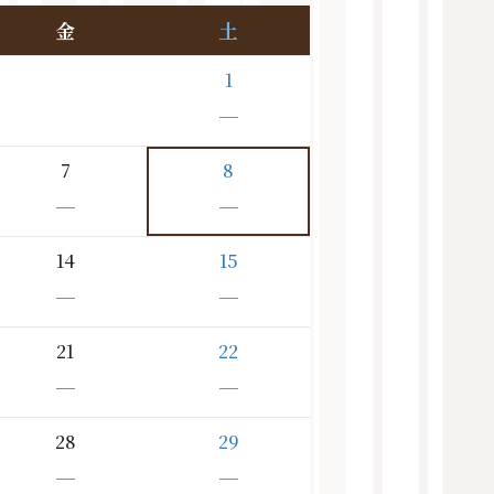
金
土
1
－
7
8
－
－
14
15
－
－
21
22
－
－
28
29
－
－