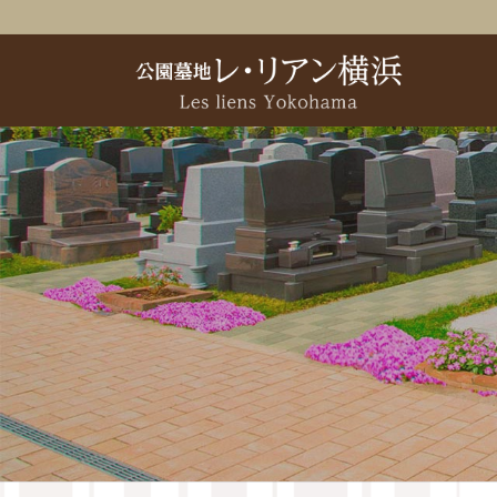
コ
ナ
ン
ビ
テ
ゲ
ン
ー
ツ
シ
へ
ョ
ス
ン
キ
に
ッ
移
プ
動