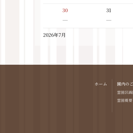
30
31
－
－
2026年7月
ホーム
園内の
霊園区画
霊園概要