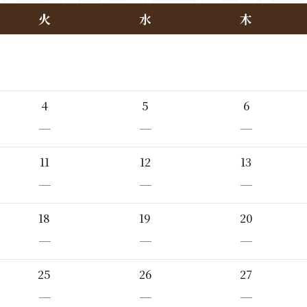
火
水
木
4
5
6
－
－
－
11
12
13
－
－
－
18
19
20
－
－
－
25
26
27
－
－
－