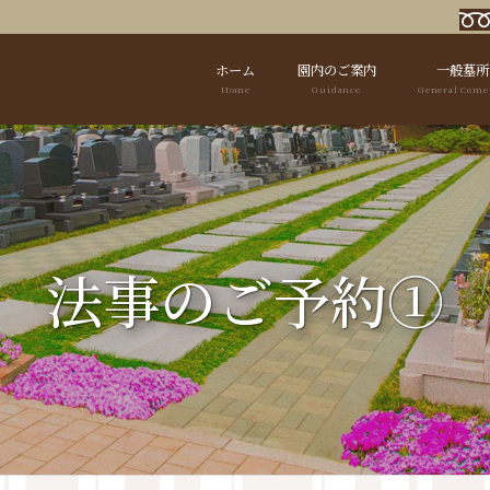
ホーム
園内のご案内
一般墓所
Home
Guidance
General Ceme
法事のご予約①