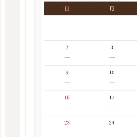
日
月
2
3
－
－
9
10
－
－
16
17
－
－
23
24
－
－