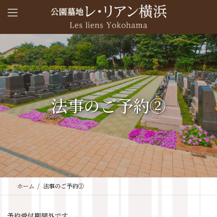
コ
ナ
ン
ビ
テ
ゲ
ン
ー
ツ
シ
へ
ョ
ス
ン
キ
に
法事のご予約②
ッ
移
プ
動
ホーム
法事のご予約②
予約受付期間外です。